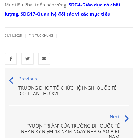
Mục tiêu Phát triển bền vững:
SDG4-Giáo dục có chất
lượng, SDG17-Quan hệ đối tác vì các mục tiêu
|
|
21/11/2025
TIN TỨC CHUNG
Previous
TRƯỜNG ĐHQT TỔ CHỨC HỘI NGHỊ QUỐC TẾ
ICCCI LẦN THỨ XVII
Next
“VƯỜN TRI ÂN” CỦA TRƯỜNG ĐH QUỐC TẾ
NHÂN KỶ NIỆM 43 NĂM NGÀY NHÀ GIÁO VIỆT
NAM