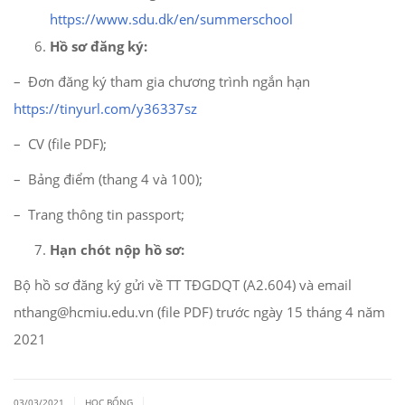
https://www.sdu.dk/en/summerschool
Hồ sơ đăng ký:
– Đơn đăng ký tham gia chương trình ngắn hạn
https://tinyurl.com/y36337sz
– CV (file PDF);
– Bảng điểm (thang 4 và 100);
– Trang thông tin passport;
Hạn chót nộp hồ sơ:
Bộ hồ sơ đăng ký gửi về TT TĐGDQT (A2.604) và email
nthang@hcmiu.edu.vn (file PDF) trước ngày 15 tháng 4 năm
2021
|
|
03/03/2021
HỌC BỔNG