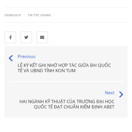
|
|
29/08/2019
TIN TỨC CHUNG
Previous
LỄ KÝ KẾT GHI NHỚ HỢP TÁC GIỮA ĐH QUỐC
TẾ VÀ UBND TỈNH KON TUM
Next
HAI NGÀNH KỸ THUẬT CỦA TRƯỜNG ĐẠI HỌC
QUỐC TẾ ĐẠT CHUẨN KIỂM ĐỊNH ABET