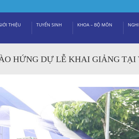
GIỚI THIỆU
TUYỂN SINH
KHOA – BỘ MÔN
NGHI
HÀO HỨNG DỰ LỄ KHAI GIẢNG TẠI