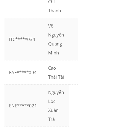
Chí
Thanh
Võ
Nguyễn
ITC*****034
Quang
Minh
Cao
FAF*****094
Thái Tài
Nguyễn
Lộc
ENE*****021
Xuân
Trà