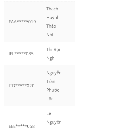
Thạch
Huỳnh
FAA*****019
Thảo
Nhi
Thi Bội
IEL*****085
Nghi
Nguyễn
Trần
ITD*****020
Phước
Lộc
Lê
Nguyễn
EEE*****058