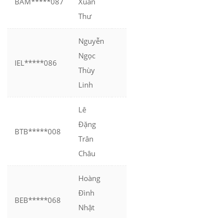
BAM*****087
Xuân
Thư
Nguyễn
Ngọc
IEL*****086
Thùy
Linh
Lê
Đặng
BTB*****008
Trân
Châu
Hoàng
Đình
BEB*****068
Nhật