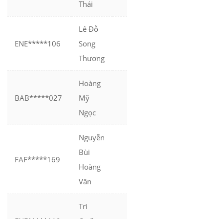
Thái
Lê Đỗ
ENE*****106
Song
Thương
Hoàng
BAB*****027
Mỹ
Ngọc
Nguyễn
Bùi
FAF*****169
Hoàng
Vân
Trì