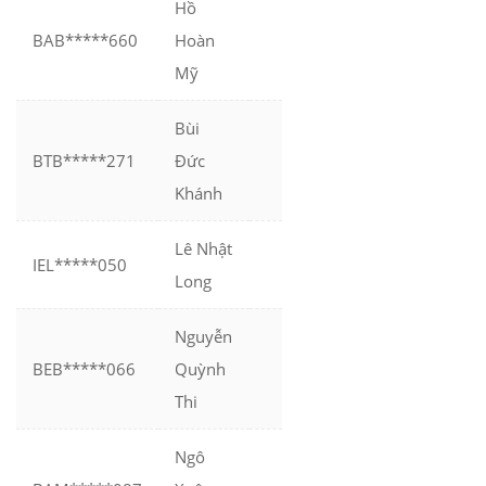
Hồ
BAB*****660
Hoàn
Mỹ
Bùi
BTB*****271
Đức
Khánh
Lê Nhật
IEL*****050
Long
Nguyễn
BEB*****066
Quỳnh
Thi
Ngô