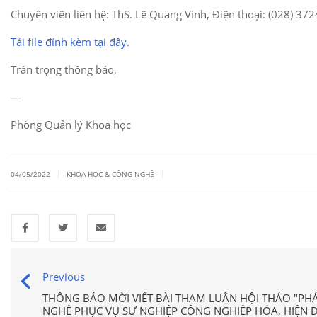
Chuyên viên liên hệ: ThS. Lê Quang Vinh, Điện thoại: (028) 372
Tải file đính kèm tại đây.
Trân trọng thông báo,
—
Phòng Quản lý Khoa học
|
|
04/05/2022
KHOA HỌC & CÔNG NGHỆ
Previous
THÔNG BÁO MỜI VIẾT BÀI THAM LUẬN HỘI THẢO "P
NGHỆ PHỤC VỤ SỰ NGHIỆP CÔNG NGHIỆP HÓA, HIỆN Đ