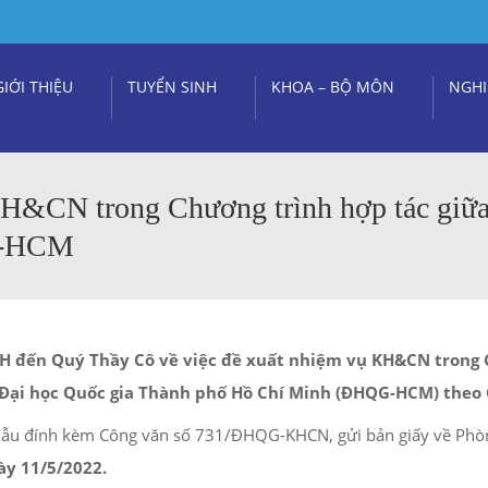
GIỚI THIỆU
TUYỂN SINH
KHOA – BỘ MÔN
NGHI
KH&CN trong Chương trình hợp tác giữ
G-HCM
KH đến Quý Thầy Cô về việc đề xuất nhiệm vụ KH&CN trong 
Đại học Quốc gia Thành phố Hồ Chí Minh (ĐHQG-HCM) theo
 mẫu đính kèm Công văn số 731/ĐHQG-KHCN, gửi bản giấy về Phò
ày 11/5/2022.