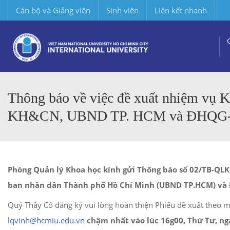
Cán bộ và Giảng viên
Sinh viên
Liên kết nhanh
Thông báo về việc đề xuất nhiệm vụ 
KH&CN, UBND TP. HCM và ĐHQ
Phòng Quản lý Khoa học kính gửi Thông báo số 02/TB-QL
ban nhân dân Thành phố Hồ Chí Minh (UBND TP.HCM) và 
Quý Thầy Cô đăng ký vui lòng hoàn thiện Phiếu đề xuất theo
lqvinh@hcmiu.edu.vn
chậm nhất vào lúc 16g00, Thứ Tư, ng