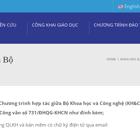
English
ÊN CỨU
CÔNG KHAI GIÁO DỤC
CHƯƠNG TRÌNH ĐÀO 
a Bộ
HOME
KHOA HỌC &
Chương trình hợp tác giữa Bộ Khoa học và Công nghệ (KH&C
 Công văn số 731/ĐHQG-KHCN như đính kèm;
ng QLKH và bản mềm có chữ ký điện tử qua email: