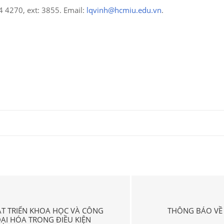
4 4270, ext: 3855. Email:
lqvinh@hcmiu.edu.vn
.
HÁT TRIỂN KHOA HỌC VÀ CÔNG
THÔNG BÁO VỀ
ẠI HÓA TRONG ĐIỀU KIỆN