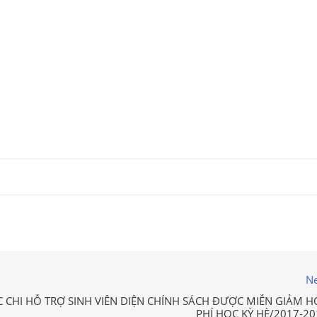
Ne
C CHI HỖ TRỢ SINH VIÊN DIỆN CHÍNH SÁCH ĐƯỢC MIỄN GIẢM H
PHÍ HỌC KỲ HÈ/2017-20