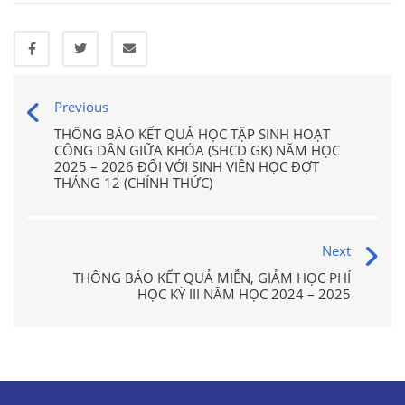
Previous
THÔNG BÁO KẾT QUẢ HỌC TẬP SINH HOẠT
CÔNG DÂN GIỮA KHÓA (SHCD GK) NĂM HỌC
2025 – 2026 ĐỐI VỚI SINH VIÊN HỌC ĐỢT
THÁNG 12 (CHÍNH THỨC)
Next
THÔNG BÁO KẾT QUẢ MIỄN, GIẢM HỌC PHÍ
HỌC KỲ III NĂM HỌC 2024 – 2025