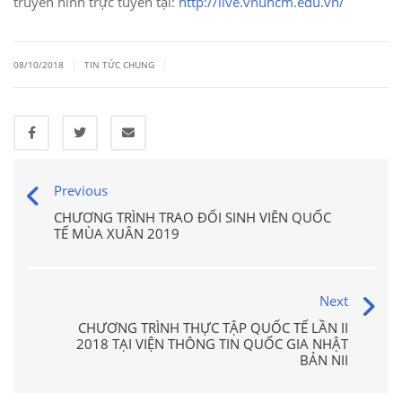
truyền hình trực tuyến tại:
http://live.vnuhcm.edu.vn/
|
|
08/10/2018
TIN TỨC CHUNG
Previous
CHƯƠNG TRÌNH TRAO ĐỔI SINH VIÊN QUỐC
TẾ MÙA XUÂN 2019
Next
CHƯƠNG TRÌNH THỰC TẬP QUỐC TẾ LẦN II
2018 TẠI VIỆN THÔNG TIN QUỐC GIA NHẬT
BẢN NII