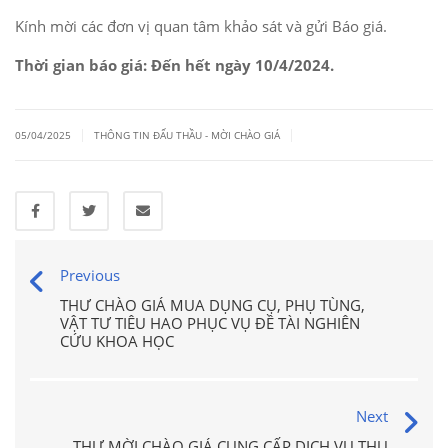
Kính mời các đơn vị quan tâm khảo sát và gửi Báo giá.
Thời gian báo giá: Đến hết ngày 10/4/2024.
|
|
05/04/2025
THÔNG TIN ĐẤU THẦU - MỜI CHÀO GIÁ
Previous
THƯ CHÀO GIÁ MUA DỤNG CỤ, PHỤ TÙNG,
VẬT TƯ TIÊU HAO PHỤC VỤ ĐỀ TÀI NGHIÊN
CỨU KHOA HỌC
Next
THƯ MỜI CHÀO GIÁ CUNG CẤP DỊCH VỤ THU