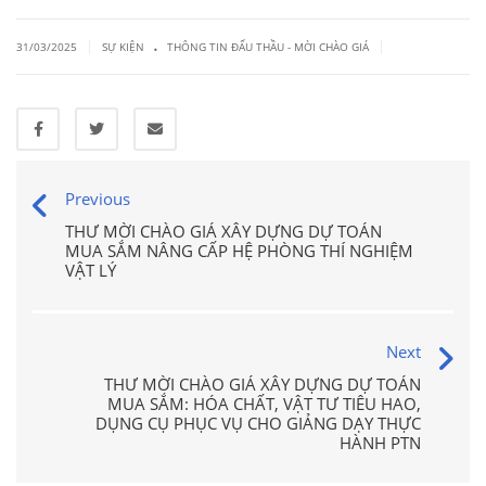
.
|
|
31/03/2025
SỰ KIỆN
THÔNG TIN ĐẤU THẦU - MỜI CHÀO GIÁ
Previous
THƯ MỜI CHÀO GIÁ XÂY DỰNG DỰ TOÁN
MUA SẮM NÂNG CẤP HỆ PHÒNG THÍ NGHIỆM
VẬT LÝ
Next
THƯ MỜI CHÀO GIÁ XÂY DỰNG DỰ TOÁN
MUA SẮM: HÓA CHẤT, VẬT TƯ TIÊU HAO,
DỤNG CỤ PHỤC VỤ CHO GIẢNG DẠY THỰC
HÀNH PTN