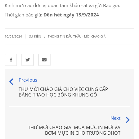
Kính mời các đơn vị quan tâm khảo sát và gửi Báo giá.
Thời gian báo giá:
Đến hết ngày 13/9/2024
.
|
|
10/09/2024
SỰ KIỆN
THÔNG TIN ĐẤU THẦU - MỜI CHÀO GIÁ
Previous
THƯ MỜI CHÀO GIÁ CHO VIỆC CUNG CẤP
BẢNG TRAO HỌC BỔNG KHUNG GỖ
Next
THƯ MỜI CHÀO GIÁ: MUA MỰC IN MỚI VÀ
BƠM MỰC IN CHO TRƯỜNG ĐHQT