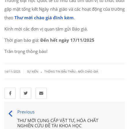
Trường Đại học Quốc tế có nhu cầu tìm đơn vị tổ chức buổi
gặp mặt tổng kết Ngày nhà giáo và các hoạt động của trường
theo
Thư mời chào giá đính kèm
.
Kính mời các đơn vị quan tâm gửi Báo giá.
Thời gian báo giá:
Đến hết ngày 17/11/2025
Trân trọng thông báo!
.
|
|
14/11/2025
SỰ KIỆN
THÔNG TIN ĐẤU THẦU - MỜI CHÀO GIÁ
Previous
THƯ MỜI CUNG CẤP VẬT TƯ, HÓA CHẤT
NGHIÊN CỨU ĐỀ TÀI KHOA HỌC