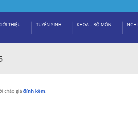
GIỚI THIỆU
TUYỂN SINH
KHOA – BỘ MÔN
NGHI
5
i chào giá
đính kèm
.