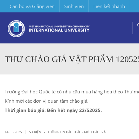
Cán bộ và Giảng viên
Sinh viên
Liên kết nhanh
THƯ CHÀO GIÁ VẬT PHẨM 12052
Trường Đại học Quốc tế có nhu cầu mua hàng hóa
theo Thư mờ
Kính mời các đơn vị quan tâm chào giá.
Thời gian báo giá: Đến hết ngày 22/52025.
.
|
|
14/05/2025
SỰ KIỆN
THÔNG TIN ĐẤU THẦU - MỜI CHÀO GIÁ