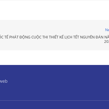
Ne
 TẾ PHÁT ĐỘNG CUỘC THI THIẾT KẾ LỊCH TẾT NGUYÊN ĐÁN N
20
 web