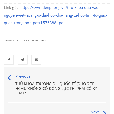
Link gốc:
https://svvn.tienphong.vn/thu-khoa-dau-vao-
nguyen-viet-hoang-o-dai-hoc-kha-nang-tu-hoc-tinh-tu-giac-
quan-trong-hon-post1576388.tpo
|
|
09/10/2023
BÁO CHÍ VIẾT VỀ IU
Previous
THỦ KHOA TRƯỜNG ĐH QUỐC TẾ (ĐHQG TP.
HCM): ‘KHÔNG CÓ ĐỘNG LỰC THÌ PHẢI CÓ KỶ
LUẬT”
Next