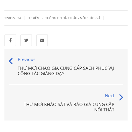
.
|
|
22/03/2024
SỰ KIỆN
THÔNG TIN ĐẤU THẦU - MỜI CHÀO GIÁ
Previous
THƯ MỜI CHÀO GIÁ CUNG CẤP SÁCH PHỤC VỤ
CÔNG TÁC GIẢNG DẠY
Next
THƯ MỜI KHẢO SÁT VÀ BÁO GIÁ CUNG CẤP
NỘI THẤT