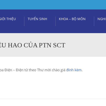
GIỚI THIỆU
TUYỂN SINH
KHOA – BỘ MÔN
NGHI
ÊU HAO CỦA PTN SCT
oa Điện – Điện tử theo Thư mời chào giá
đính kèm
.