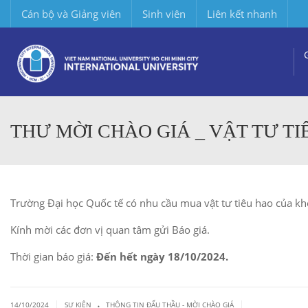
Cán bộ và Giảng viên
Sinh viên
Liên kết nhanh
THƯ MỜI CHÀO GIÁ _ VẬT TƯ TI
Trường Đại học Quốc tế có nhu cầu mua vật tư tiêu hao của kh
Kính mời các đơn vị quan tâm gửi Báo giá.
Thời gian báo giá:
Đến hết ngày 18/10/2024.
.
|
|
14/10/2024
SỰ KIỆN
THÔNG TIN ĐẤU THẦU - MỜI CHÀO GIÁ