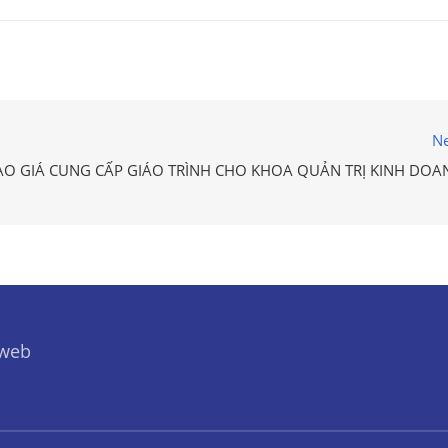
Ne
O GIÁ CUNG CẤP GIÁO TRÌNH CHO KHOA QUẢN TRỊ KINH DOA
 web