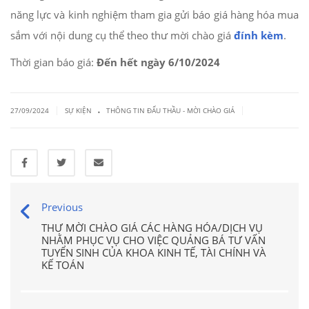
năng lực và kinh nghiệm tham gia gửi báo giá hàng hóa mua
sắm với nội dung cụ thể theo thư mời chào giá
đính kèm
.
Thời gian báo giá:
Đến hết ngày 6/10/2024
.
|
|
27/09/2024
SỰ KIỆN
THÔNG TIN ĐẤU THẦU - MỜI CHÀO GIÁ
Previous
THƯ MỜI CHÀO GIÁ CÁC HÀNG HÓA/DỊCH VỤ
NHẰM PHỤC VỤ CHO VIỆC QUẢNG BÁ TƯ VẤN
TUYỂN SINH CỦA KHOA KINH TẾ, TÀI CHÍNH VÀ
KẾ TOÁN