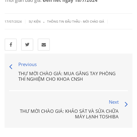
Thời gian báo giá:
Đến hết ngày 18/7/2024
.
|
|
17/07/2024
SỰ KIỆN
THÔNG TIN ĐẤU THẦU - MỜI CHÀO GIÁ
Previous
THƯ MỜI CHÀO GIÁ: MUA GĂNG TAY PHÒNG
THÍ NGHIỆM CHO KHOA CNSH
Next
THƯ MỜI CHÀO GIÁ: KHẢO SÁT VÀ SỬA CHỮA
MÁY LẠNH TOSHIBA