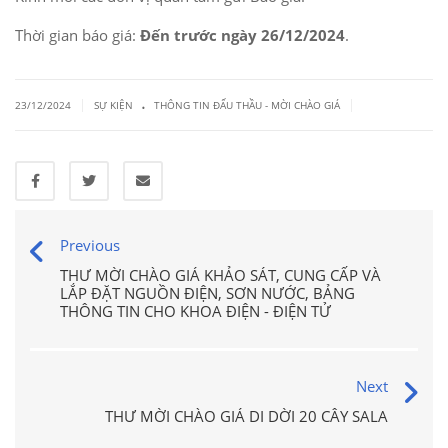
Thời gian báo giá:
Đến trước ngày 26/12/2024
.
.
|
|
23/12/2024
SỰ KIỆN
THÔNG TIN ĐẤU THẦU - MỜI CHÀO GIÁ
Previous
THƯ MỜI CHÀO GIÁ KHẢO SÁT, CUNG CẤP VÀ
LẮP ĐẶT NGUỒN ĐIỆN, SƠN NƯỚC, BẢNG
THÔNG TIN CHO KHOA ĐIỆN - ĐIỆN TỬ
Next
THƯ MỜI CHÀO GIÁ DI DỜI 20 CÂY SALA