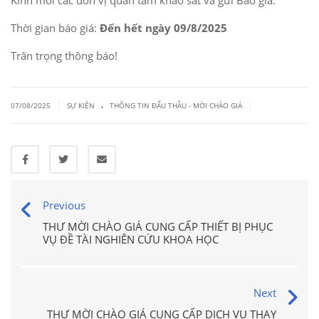
Kính mời các đơn vị quan tâm khảo sát và gửi Báo giá.
Thời gian báo giá:
Đến hết ngày 09/8/2025
Trân trọng thông báo!
.
|
|
07/08/2025
SỰ KIỆN
THÔNG TIN ĐẤU THẦU - MỜI CHÀO GIÁ
Previous
THƯ MỜI CHÀO GIÁ CUNG CẤP THIẾT BỊ PHỤC
VỤ ĐỀ TÀI NGHIÊN CỨU KHOA HỌC
Next
THƯ MỜI CHÀO GIÁ CUNG CẤP DỊCH VỤ THAY