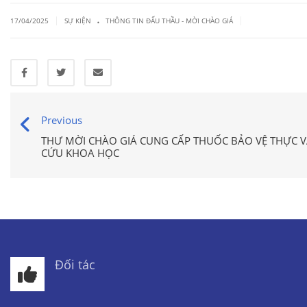
.
|
|
17/04/2025
SỰ KIỆN
THÔNG TIN ĐẤU THẦU - MỜI CHÀO GIÁ
Previous
THƯ MỜI CHÀO GIÁ CUNG CẤP THUỐC BẢO VỆ THỰC VẬ
CỨU KHOA HỌC
Đối tác