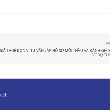
Ne
GIÁ THUÊ ĐƠN VỊ TƯ VẤN LẬP HỒ SƠ MỜI THẦU VÀ ĐÁNH GIÁ 
SƠ DỰ TH
 web