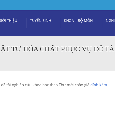
GIỚI THIỆU
TUYỂN SINH
KHOA – BỘ MÔN
NGHI
ẬT TƯ HÓA CHẤT PHỤC VỤ ĐỀ TÀ
đề tài nghiên cứu khoa học theo Thư mời chào giá
đính kèm
.