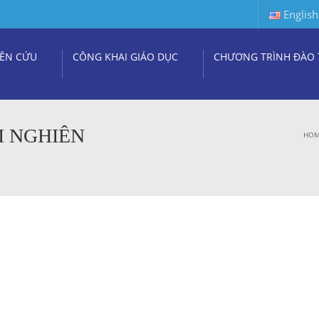
English
ÊN CỨU
CÔNG KHAI GIÁO DỤC
CHƯƠNG TRÌNH ĐÀO 
I NGHIÊN
HO