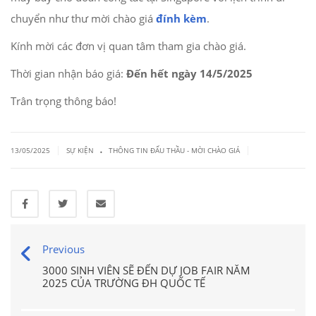
chuyển như thư mời chào giá
đính kèm
.
Kính mời các đơn vị quan tâm tham gia chào giá.
Thời gian nhận báo giá:
Đến hết ngày 14/5/2025
Trân trọng thông báo!
.
|
|
13/05/2025
SỰ KIỆN
THÔNG TIN ĐẤU THẦU - MỜI CHÀO GIÁ
Previous
3000 SINH VIÊN SẼ ĐẾN DỰ JOB FAIR NĂM
2025 CỦA TRƯỜNG ĐH QUỐC TẾ