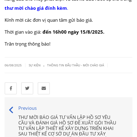
thư mời chào giá đính kèm
.
Kính mời các đơn vị quan tâm gửi báo giá.
Thời gian vào giá:
đ
ến 16h00 ng
ày 15/8/2025.
Trân trọng thông báo!
.
|
|
06/08/2025
SỰ KIỆN
THÔNG TIN ĐẤU THẦU - MỜI CHÀO GIÁ
Previous
THƯ MỜI BÁO GIÁ TƯ VẤN LẬP HỒ SƠ YÊU
CẦU VÀ ĐÁNH GIÁ HỒ SƠ ĐỀ XUẤT GÓI THẦU
TƯ VẤN LẬP THIẾT KẾ XÂY DỰNG TRIỂN KHAI
SAU THIẾT KẾ CƠ SỞ DỰ ÁN ĐẦU TƯ XÂY