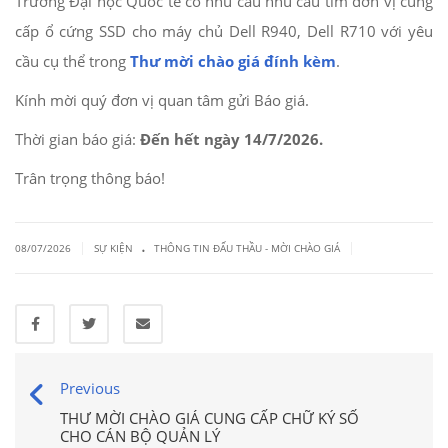
Trường Đại học Quốc tế có nhu cầu nhu cầu tìm đơn vị cung
cấp ổ cứng SSD cho máy chủ Dell R940, Dell R710 với yêu
cầu cụ thể trong
Thư mời chào giá đính kèm
.
Kính mời quý đơn vị quan tâm gửi Báo giá.
Thời gian báo giá:
Đến hết ngày 14/7/2026.
Trân trọng thông báo!
.
|
|
08/07/2026
SỰ KIỆN
THÔNG TIN ĐẤU THẦU - MỜI CHÀO GIÁ
Previous
THƯ MỜI CHÀO GIÁ CUNG CẤP CHỮ KÝ SỐ
CHO CÁN BỘ QUẢN LÝ