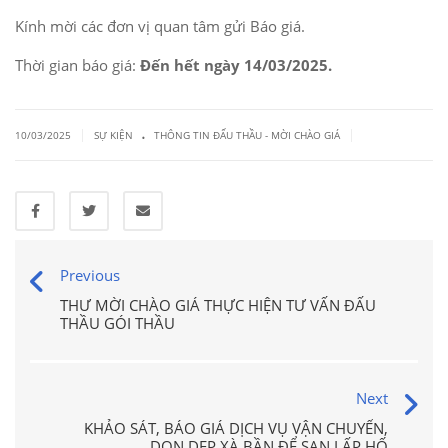
Kính mời các đơn vị quan tâm gửi Báo giá.
Thời gian báo giá:
Đến hết ngày 14/03/2025.
.
|
|
10/03/2025
SỰ KIỆN
THÔNG TIN ĐẤU THẦU - MỜI CHÀO GIÁ
Previous
THƯ MỜI CHÀO GIÁ THỰC HIỆN TƯ VẤN ĐẤU
THẦU GÓI THẦU
Next
KHẢO SÁT, BÁO GIÁ DỊCH VỤ VẬN CHUYỂN,
DỌN DẸP XÀ BẦN ĐỂ SAN LẤP HỐ