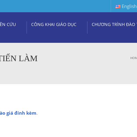
English
ÊN CỨU
CÔNG KHAI GIÁO DỤC
CHƯƠNG TRÌNH ĐÀO 
TIẾN LÀM
HO
ào giá đính kèm
.