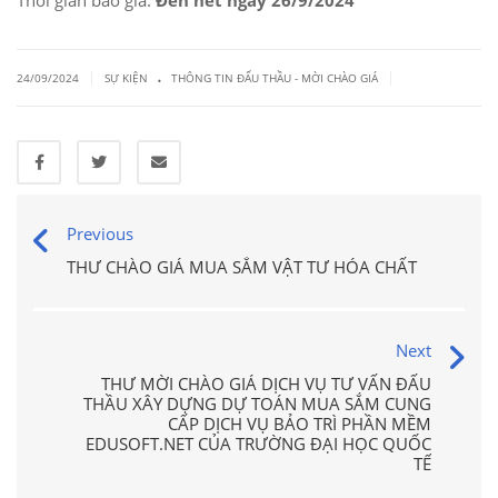
Thời gián báo giá:
Đến hết ngày 26/9/2024
.
|
|
24/09/2024
SỰ KIỆN
THÔNG TIN ĐẤU THẦU - MỜI CHÀO GIÁ
Previous
THƯ CHÀO GIÁ MUA SẮM VẬT TƯ HÓA CHẤT
Next
THƯ MỜI CHÀO GIÁ DỊCH VỤ TƯ VẤN ĐẤU
THẦU XÂY DỰNG DỰ TOÁN MUA SẮM CUNG
CẤP DỊCH VỤ BẢO TRÌ PHẦN MỀM
EDUSOFT.NET CỦA TRƯỜNG ĐẠI HỌC QUỐC
TẾ