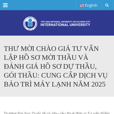
Menu
English
THƯ MỜI CHÀO GIÁ TƯ VẤN
LẬP HỒ SƠ MỜI THẦU VÀ
ĐÁNH GIÁ HỒ SƠ DỰ THẦU,
GÓI THẦU: CUNG CẤP DỊCH VỤ
BẢO TRÌ MÁY LẠNH NĂM 2025
Trường Đại học Quốc tế có nhu cầu thuê đơn vị Tư vấn thẩm