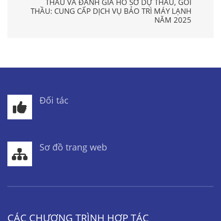
THẦU VÀ ĐÁNH GIÁ HỒ SƠ DỰ THẦU, GÓI
THẦU: CUNG CẤP DỊCH VỤ BẢO TRÌ MÁY LẠNH
NĂM 2025
Đối tác
Sơ đồ trang web
CÁC CHƯƠNG TRÌNH HỢP TÁC