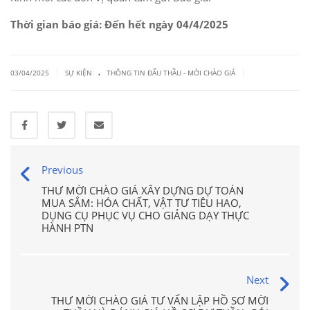
Thời gian báo giá: Đến hết ngày 04/4/2025
.
|
|
03/04/2025
SỰ KIỆN
THÔNG TIN ĐẤU THẦU - MỜI CHÀO GIÁ
Previous
THƯ MỜI CHÀO GIÁ XÂY DỰNG DỰ TOÁN
MUA SẮM: HÓA CHẤT, VẬT TƯ TIÊU HAO,
DỤNG CỤ PHỤC VỤ CHO GIẢNG DẠY THỰC
HÀNH PTN
Next
THƯ MỜI CHÀO GIÁ TƯ VẤN LẬP HỒ SƠ MỜI