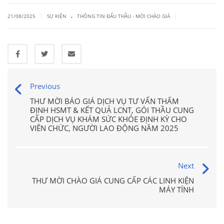
.
|
|
21/08/2025
SỰ KIỆN
THÔNG TIN ĐẤU THẦU - MỜI CHÀO GIÁ
Previous
THƯ MỜI BÁO GIÁ DỊCH VỤ TƯ VẤN THẨM
ĐỊNH HSMT & KẾT QUẢ LCNT, GÓI THẦU CUNG
CẤP DỊCH VỤ KHÁM SỨC KHỎE ĐỊNH KỲ CHO
VIÊN CHỨC, NGƯỜI LAO ĐỘNG NĂM 2025
Next
THƯ MỜI CHÀO GIÁ CUNG CẤP CÁC LINH KIỆN
MÁY TÍNH