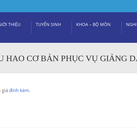
GIỚI THIỆU
TUYỂN SINH
KHOA – BỘ MÔN
NGHI
ÊU HAO CƠ BẢN PHỤC VỤ GIẢNG 
o giá
đính kèm
.