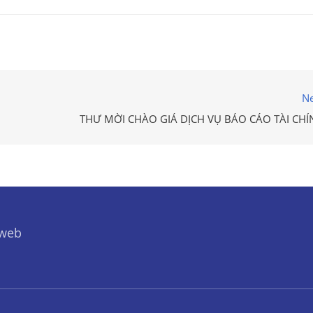
Ne
THƯ MỜI CHÀO GIÁ DỊCH VỤ BÁO CÁO TÀI CHÍ
 web