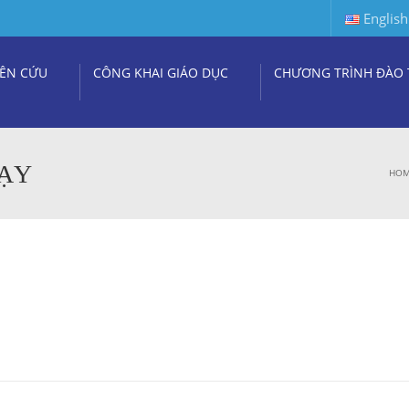
English
ÊN CỨU
CÔNG KHAI GIÁO DỤC
CHƯƠNG TRÌNH ĐÀO 
DẠY
HO