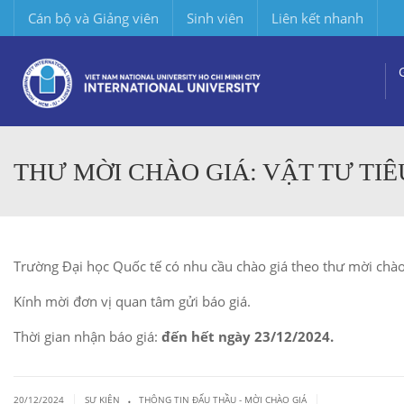
Cán bộ và Giảng viên
Sinh viên
Liên kết nhanh
THƯ MỜI CHÀO GIÁ: VẬT TƯ TI
Trường Đại học Quốc tế có nhu cầu chào giá theo thư mời chà
Kính mời đơn vị quan tâm gửi báo giá.
Thời gian nhận báo giá:
đến hết ngày 23/12/2024.
.
|
|
20/12/2024
SỰ KIỆN
THÔNG TIN ĐẤU THẦU - MỜI CHÀO GIÁ