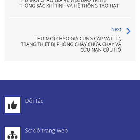
THƯ MỜI CHÀO GIÁ VỀ VIỆC BẢO TRÌ HỆ
THỐNG SẮC KHÍ TINH VÀ HỆ THỐNG TẠO HẠT
Next
THƯ MỜI CHÀO GIÁ CUNG CẤP VẬT TƯ,
TRANG THIẾT BỊ PHÒNG CHÁY CHỮA CHÁY VÀ
CỨU NẠN CỨU HỘ
Đối tác
Sơ đồ trang web