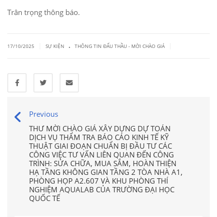
Trân trọng thông báo.
.
|
|
17/10/2025
SỰ KIỆN
THÔNG TIN ĐẤU THẦU - MỜI CHÀO GIÁ
Previous
THƯ MỜI CHÀO GIÁ XÂY DỰNG DỰ TOÁN
DỊCH VỤ THẨM TRA BÁO CÁO KINH TẾ KỸ
THUẬT GIAI ĐOẠN CHUẨN BỊ ĐẦU TƯ CÁC
CÔNG VIỆC TƯ VẤN LIÊN QUAN ĐẾN CÔNG
TRÌNH: SỬA CHỮA, MUA SẮM, HOÀN THIỆN
HẠ TẦNG KHÔNG GIAN TẦNG 2 TÒA NHÀ A1,
PHÒNG HỌP A2.607 VÀ KHU PHÒNG THÍ
NGHIỆM AQUALAB CỦA TRƯỜNG ĐẠI HỌC
QUỐC TẾ