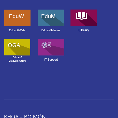
KHOA – BỘ MÔN