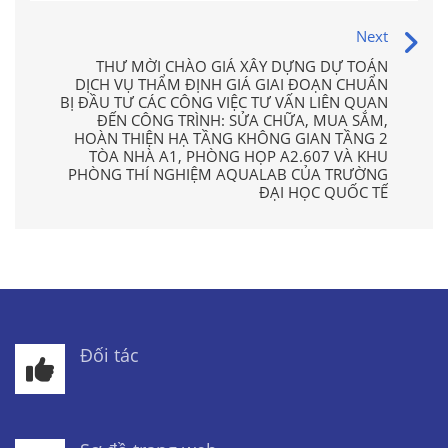
Next
THƯ MỜI CHÀO GIÁ XÂY DỰNG DỰ TOÁN
DỊCH VỤ THẨM ĐỊNH GIÁ GIAI ĐOẠN CHUẨN
BỊ ĐẦU TƯ CÁC CÔNG VIỆC TƯ VẤN LIÊN QUAN
ĐẾN CÔNG TRÌNH: SỬA CHỮA, MUA SẮM,
HOÀN THIỆN HẠ TẦNG KHÔNG GIAN TẦNG 2
TÒA NHÀ A1, PHÒNG HỌP A2.607 VÀ KHU
PHÒNG THÍ NGHIỆM AQUALAB CỦA TRƯỜNG
ĐẠI HỌC QUỐC TẾ
Đối tác