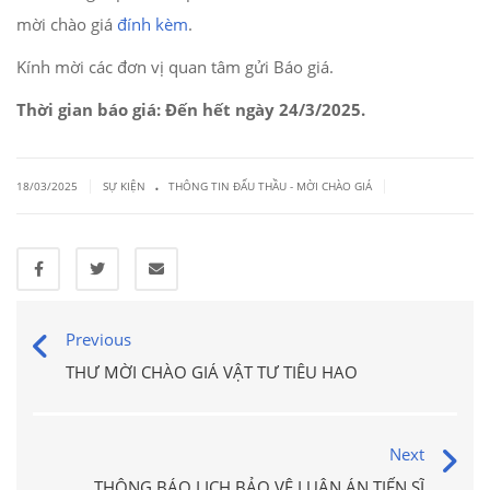
mời chào giá
đính kèm
.
Kính mời các đơn vị quan tâm gửi Báo giá.
Thời gian báo giá: Đến hết ngày 24/3/2025.
.
|
|
18/03/2025
SỰ KIỆN
THÔNG TIN ĐẤU THẦU - MỜI CHÀO GIÁ
Previous
THƯ MỜI CHÀO GIÁ VẬT TƯ TIÊU HAO
Next
THÔNG BÁO LỊCH BẢO VỆ LUẬN ÁN TIẾN SĨ