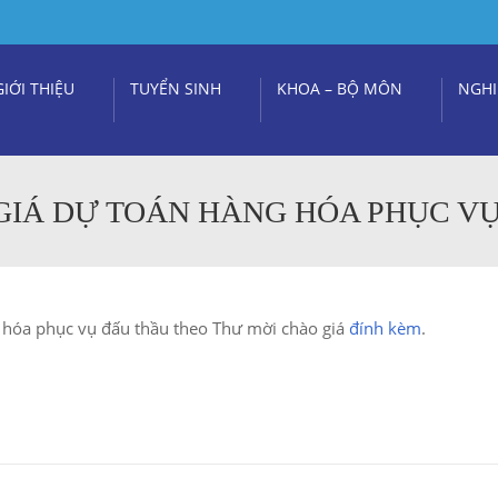
GIỚI THIỆU
TUYỂN SINH
KHOA – BỘ MÔN
NGHI
GIÁ DỰ TOÁN HÀNG HÓA PHỤC V
 hóa phục vụ đấu thầu theo Thư mời chào giá
đính kèm
.