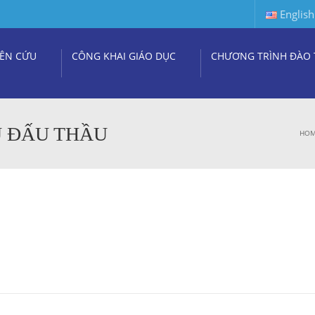
English
ÊN CỨU
CÔNG KHAI GIÁO DỤC
CHƯƠNG TRÌNH ĐÀO 
Ụ ĐẤU THẦU
HO