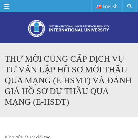
Menu
English
THƯ MỜI CUNG CẤP DỊCH VỤ
TƯ VẤN LẬP HỒ SƠ MỜI THẦU
QUA MẠNG (E-HSMT) VÀ ĐÁNH
GIÁ HỒ SƠ DỰ THẦU QUA
MẠNG (E-HSDT)
Kính gửi: Qu ý đối tác