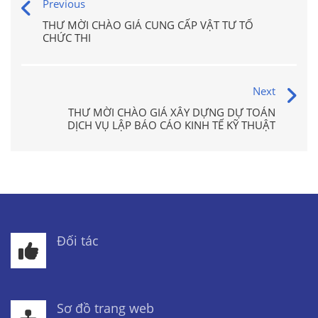
Previous
THƯ MỜI CHÀO GIÁ CUNG CẤP VẬT TƯ TỔ
CHỨC THI
Next
THƯ MỜI CHÀO GIÁ XÂY DỰNG DỰ TOÁN
DỊCH VỤ LẬP BÁO CÁO KINH TẾ KỸ THUẬT
Đối tác
Sơ đồ trang web