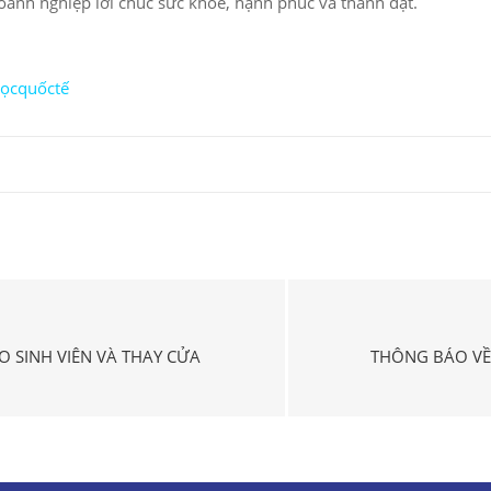
oanh nghiệp lời chúc sức khỏe, hạnh phúc và thành đạt.
họcquốctế
O SINH VIÊN VÀ THAY CỬA
THÔNG BÁO VỀ 