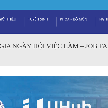
GIỚI THIỆU
TUYỂN SINH
KHOA – BỘ MÔN
NGHI
A NGÀY HỘI VIỆC LÀM – JOB FAI