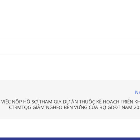
Ne
VIỆC NỘP HỒ SƠ THAM GIA DỰ ÁN THUỘC KẾ HOẠCH TRIỂN KH
CTRMTQG GIẢM NGHÈO BỀN VỮNG CỦA BỘ GDĐT NĂM 20