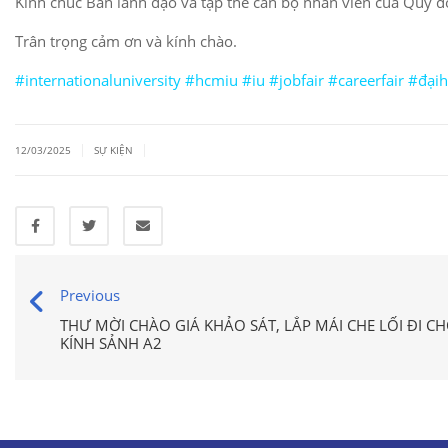
Kính chúc Ban lãnh đạo và tập thể cán bộ nhân viên của Quý d
Trân trọng cảm ơn và kính chào.
#internationaluniversity #hcmiu #iu #jobfair #careerfair #đại
|
|
12/03/2025
SỰ KIỆN
Previous
THƯ MỜI CHÀO GIÁ KHẢO SÁT, LẮP MÁI CHE LỐI ĐI CH
KÍNH SẢNH A2