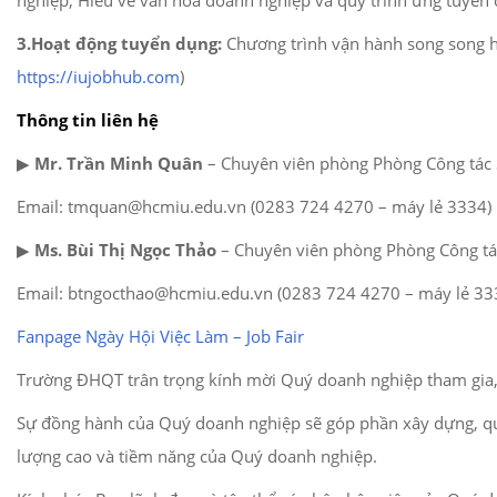
3.Hoạt động tuyển dụng:
Chương trình vận hành song song hai
https://iujobhub.com
)
Thông tin liên hệ
▶︎
Mr. Trần Minh Quân
– Chuyên viên phòng Phòng Công tác S
Email: tmquan@hcmiu.edu.vn (0283 724 4270 – máy lẻ 3334)
▶︎
Ms. Bùi Thị Ngọc Thảo
– Chuyên viên phòng Phòng Công tác
Email: btngocthao@hcmiu.edu.vn (0283 724 4270 – máy lẻ 33
Fanpage Ngày Hội Việc Làm – Job Fair
Trường ĐHQT trân trọng kính mời Quý doanh nghiệp tham gia, 
Sự đồng hành của Quý doanh nghiệp sẽ góp phần xây dựng, quản
lượng cao và tiềm năng của Quý doanh nghiệp.