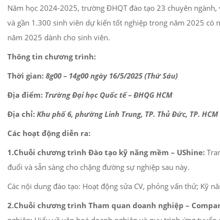
Năm học 2024-2025, trường ĐHQT đào tạo 23 chuyên ngành, với
và gần 1.300 sinh viên dự kiến tốt nghiệp trong năm 2025 có 
năm 2025 dành cho sinh viên.
Thông tin chương trình:
Thời gian:
8g00 – 14g00 ngày 16/5/2025 (Thứ Sáu)
Địa điểm:
Trường Đại học Quốc tế – ĐHQG HCM
Địa chỉ:
Khu phố 6, phường Linh Trung, TP. Thủ Đức, TP. HCM
Các hoạt động diễn ra:
1.Chuỗi chương trình Đào tạo kỹ năng mềm – UShine:
Tran
đuổi và sẵn sàng cho chặng đường sự nghiệp sau này.
Các nội dung đào tạo: Hoạt động sửa CV, phỏng vấn thử; Kỹ năn
2.Chuỗi chương trình Tham quan doanh nghiệp – Compan
nghiệp; Hiểu về văn hoá doanh nghiệp và quy trình ứng tuyển