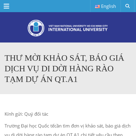
Menu
English
THƯ MỜI KHẢO SÁT, BÁO GIÁ
DỊCH VỤ DI DỜI HÀNG RÀO
TẠM DỰ ÁN QT.A1
Kính gửi: Quý đối tác
Trường Đại học Quốc tếcần tìm đơn vị khảo sát, báo giá dịch
vụ di dời hàng rào tạm dự án QT.A1 chi tiết yêu cầu theo