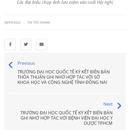
Các đại biểu chụp ảnh lưu niệm vào cuối Hội nghị
|
|
08/09/2022
TIN TỨC CHUNG
Previous
TRƯỜNG ĐẠI HỌC QUỐC TẾ KÝ KẾT BIÊN BẢN
THỎA THUẬN GHI NHỚ HỢP TÁC VỚI SỞ
KHOA HỌC VÀ CÔNG NGHỆ TỈNH ĐỒNG NAI
Next
TRƯỜNG ĐẠI HỌC QUỐC TẾ KÝ KẾT BIÊN BẢN
GHI NHỚ HỢP TÁC VỚI BỆNH VIỆN ĐẠI HỌC Y
DƯỢC TPHCM