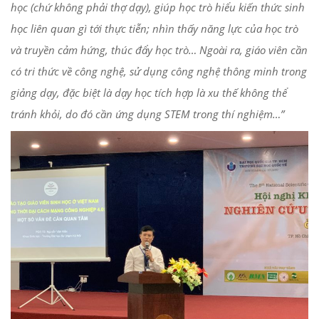
học (chứ không phải thợ dạy), giúp học trò hiểu kiến thức sinh
học liên quan gì tới thực tiễn; nhìn thấy năng lực của học trò
và truyền cảm hứng, thúc đẩy học trò… Ngoài ra, giáo viên cần
có tri thức về công nghệ, sử dụng công nghệ thông minh trong
giảng dạy, đặc biệt là dạy học tích hợp là xu thế không thể
tránh khỏi, do đó cần ứng dụng STEM trong thí nghiệm…”