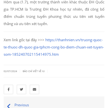
Hôm qua (1.7), một trường thành viên khác thuộc ĐH Quốc
gia TP.HCM là Trường ĐH Khoa học tự nhiên, đã công bố
điểm chuẩn trúng tuyển phương thức ưu tiên xét tuyển
thẳng và ưu tiên xét tuyển.
Xem link gốc tại đây >>>
https://thanhnien.vn/truong-quoc-
te-thuoc-dh-quoc-gia-tphcm-cong-bo-diem-chuan-xet-tuyen-
som-185240702115414975.htm
|
|
02/07/2024
BÁO CHÍ VIẾT VỀ IU
Previous