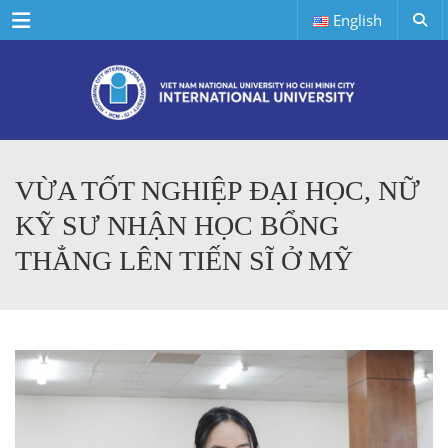
Menu
English
VỪA TỐT NGHIỆP ĐẠI HỌC, NỮ
KỸ SƯ NHẬN HỌC BỔNG
THẲNG LÊN TIẾN SĨ Ở MỸ