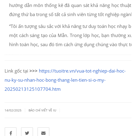
hướng dẫn môn thống kê đã quan sát khả năng học thuật và
đứng thứ ba trong số tất cả sinh viên từng tốt nghiệp ngàn
“Tôi ấn tượng sâu sắc với khả năng tư duy toán học nhạy bé
một cách sáng tạo của Mẫn. Trong lớp học, bạn thường xuyê
hình toán học, sau đó tìm cách ứng dụng chúng vào thực tế”
Link gốc tại
>>>
https://tuoitre.vn/vua-tot-nghiep-dai-hoc-
nu-ky-su-nhan-hoc-bong-thang-len-tien-si-o-my-
20250213125107704.htm
|
|
14/02/2025
BÁO CHÍ VIẾT VỀ IU