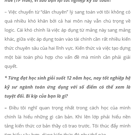
Huế (TP Huế), vì sao bạn lại tốt nghiệp kỹ sư toán?
– Việc chuyển từ “dân chuyên” lý sang toán với tôi không có
quá nhiều khó khăn bởi cả hai môn này vẫn chú trọng về
logic. Cái khó chính là việc áp dụng từ mảng này sang mảng
khác, giữa việc áp dụng toán vào tài chính cần rất nhiều kiến
thức chuyên sâu của hai lĩnh vực. Kiến thức và việc tạo dựng
một bài toán phù hợp cho vấn đề mà mình cần phải giải
quyết.
* Từng đạt học sinh giỏi suốt 12 năm học, nay tốt nghiệp hệ
kỹ sư ngành toán ứng dụng với số điểm có thể xem là
tuyệt đối. Bí kíp của bạn là gì?
–
Điều tôi nghĩ quan trọng nhất trong cách học của mình
chính là hiểu những gì căn bản. Khi lên lớp phải hiểu nền
tảng kiến thức cơ bản thầy cô trao trước. Tôi thúc đẩy mình
tìm hiểu sâu hơn, dùng kiến thức đó như thế nào…