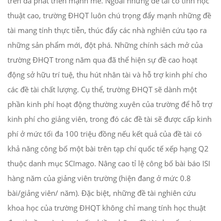
trên đà phát triển mạnh mẽ. Ngoài những đề tài có tính học
thuật cao, trường ĐHQT luôn chú trọng đẩy mạnh những đề
tài mang tính thực tiễn, thúc đẩy các nhà nghiên cứu tạo ra
những sản phẩm mới, đột phá. Những chính sách mở của
trường ĐHQT trong năm qua đã thể hiện sự đề cao hoạt
động sở hữu trí tuệ, thu hút nhân tài và hỗ trợ kinh phí cho
các đề tài chất lượng. Cụ thể, trường ĐHQT sẽ dành một
phần kinh phí hoạt động thường xuyên của trường để hỗ trợ
kinh phí cho giảng viên, trong đó các đề tài sẽ được cấp kinh
phí ở mức tối đa 100 triệu đồng nếu kết quả của đề tài có
khả năng công bố một bài trên tạp chí quốc tế xếp hạng Q2
thuộc danh mục SCImago. Nâng cao tỉ lệ công bố bài báo ISI
hàng năm của giảng viên trường (hiện đang ở mức 0.8
bài/giảng viên/ năm). Đặc biệt, những đề tài nghiên cứu
khoa học của trường ĐHQT không chỉ mang tính học thuật