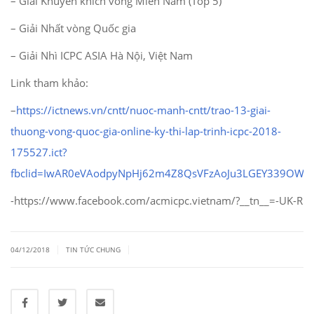
– Giải Khuyến khích vòng Miền Nam (Top 5)
– Giải Nhất vòng Quốc gia
– Giải Nhì ICPC ASIA Hà Nội, Việt Nam
Link tham khảo:
–
https://ictnews.vn/cntt/nuoc-manh-cntt/trao-13-giai-
thuong-vong-quoc-gia-online-ky-thi-lap-trinh-icpc-2018-
175527.ict?
fbclid=IwAR0eVAodpyNpHj62m4Z8QsVFzAoJu3LGEY339OW2
-https://www.facebook.com/acmicpc.vietnam/?__tn__=-UK-R
|
|
04/12/2018
TIN TỨC CHUNG