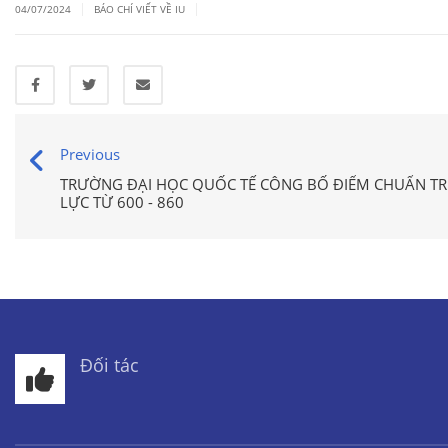
|
|
04/07/2024
BÁO CHÍ VIẾT VỀ IU
Previous
TRƯỜNG ĐẠI HỌC QUỐC TẾ CÔNG BỐ ĐIỂM CHUẨN T
LỰC TỪ 600 - 860
Đối tác