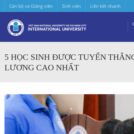
Cán bộ và Giảng viên
Sinh viên
Liên kết nhanh
5 HỌC SINH ĐƯỢC TUYỂN THẲN
LƯƠNG CAO NHẤT