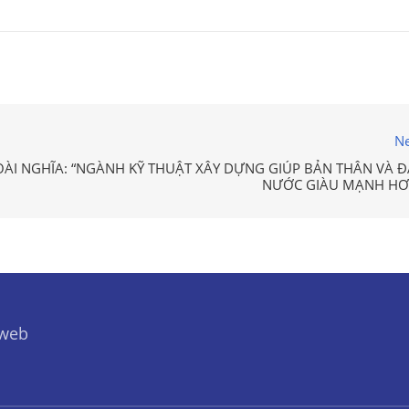
Ne
OÀI NGHĨA: “NGÀNH KỸ THUẬT XÂY DỰNG GIÚP BẢN THÂN VÀ Đ
NƯỚC GIÀU MẠNH HƠ
 web