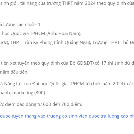
í sinh giỏi, tài năng của trường THPT năm 2024 theo quy định củ
Đại học Quốc gia TPHCM (Ảnh: Hoài Nam).
ước), THPT Trần Kỳ Phong (tỉnh Quảng Ngãi), Trường THPT Thủ Đ
tiên xét tuyển theo quy định của Bộ GD&ĐT) có 17 thí sinh đủ đ
 năm đầu tiên.
 giá Năng lực của Đại học Quốc gia TPHCM tổ chức năm 2024), 
doanh, marketing (800).
 mức điểm dao động từ 600 đến 700 điểm.
nh-duoc-tuyen-thang-vao-truong-co-sinh-vien-duoc-tra-luong-ca