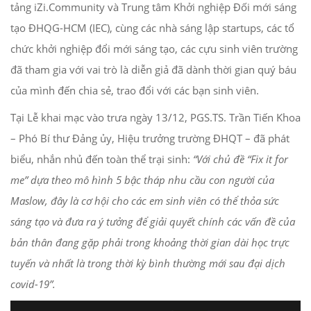
tảng iZi.Community và Trung tâm Khởi nghiệp Đối mới sáng
tạo ĐHQG-HCM (IEC), cùng các nhà sáng lập startups, các tổ
chức khởi nghiệp đổi mới sáng tạo, các cựu sinh viên trường
đã tham gia với vai trò là diễn giả đã dành thời gian quý báu
của mình đến chia sẻ, trao đổi với các bạn sinh viên.
Tại Lễ khai mạc vào trưa ngày 13/12, PGS.TS. Trần Tiến Khoa
– Phó Bí thư Đảng ủy, Hiệu trưởng trường ĐHQT – đã phát
biểu, nhắn nhủ đến toàn thể trại sinh:
“Với chủ đề “Fix it for
me” dựa theo mô hình 5 bậc tháp nhu cầu con người của
Maslow, đây là cơ hội cho các em sinh viên có thể thỏa sức
sáng tạo và đưa ra ý tưởng để giải quyết chính các vấn đề của
bản thân đang gặp phải trong khoảng thời gian dài học trực
tuyến và nhất là trong thời kỳ bình thường mới sau đại dịch
covid-19”.