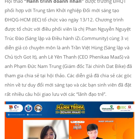
Hội thảo
“Hành trình doanh nhân”
được trường ĐHQT
phối hợp với Trung tâm Khởi nghiệp Đối mới sáng tạo
ĐHQG-HCM (IEC) tổ chức vào ngày 13/12. Chương trình
được tổ chức với điều phối viên là chị Phan Nguyễn Nguyệt
Trúc Đào (Sáng lập và Điều hành iZi.Community) cùng 3 vị
diễn giả có chuyên môn là anh Trần Việt Hùng (Sáng lập và
Chủ tịch Got It), anh Lê Yên Thanh (CEO Phenikaa MaaS) và
anh Phạm Đức Nam Trung (Giám đốc Tài chính Dat Bike) đã
tham gia chia sẻ tại hội thảo. Các diễn giả đã chia sẻ các góc
nhìn về tư duy đổi mới sáng tạo và các bạn sinh viên đã đặt
rất nhiều câu hỏi giao lưu với các “lãnh đạo trẻ”.