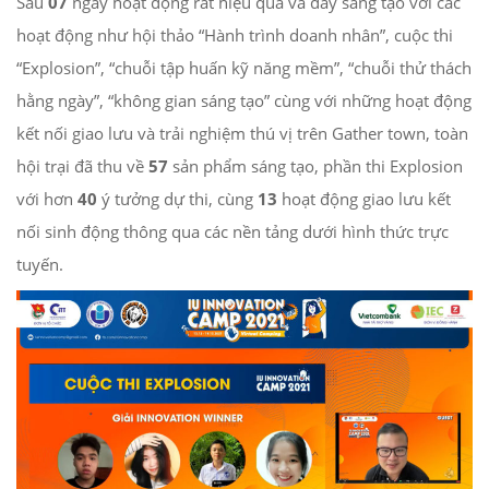
Sau
07
ngày hoạt động rất hiệu quả và đầy sáng tạo với các
hoạt động như hội thảo “Hành trình doanh nhân”, cuộc thi
“Explosion”, “chuỗi tập huấn kỹ năng mềm”, “chuỗi thử thách
hằng ngày”, “không gian sáng tạo” cùng với những hoạt động
kết nối giao lưu và trải nghiệm thú vị trên Gather town, toàn
hội trại đã thu về
57
sản phẩm sáng tạo, phần thi Explosion
với hơn
40
ý tưởng dự thi, cùng
13
hoạt động giao lưu kết
nối sinh động thông qua các nền tảng dưới hình thức trực
tuyến.