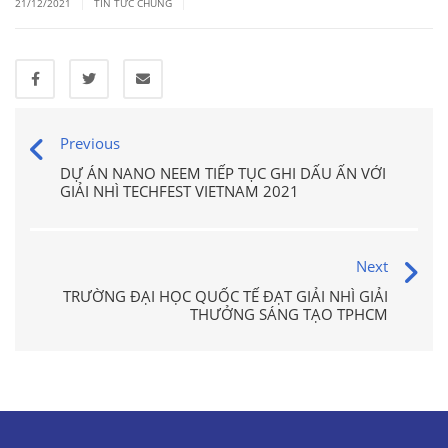
|
|
21/12/2021
TIN TỨC CHUNG
Previous
DỰ ÁN NANO NEEM TIẾP TỤC GHI DẤU ẤN VỚI
GIẢI NHÌ TECHFEST VIETNAM 2021
Next
TRƯỜNG ĐẠI HỌC QUỐC TẾ ĐẠT GIẢI NHÌ GIẢI
THƯỞNG SÁNG TẠO TPHCM