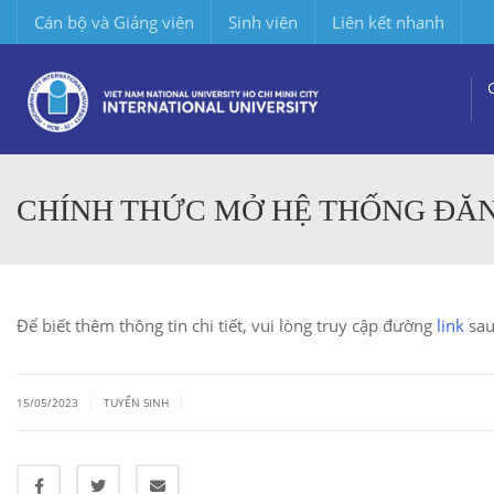
Cán bộ và Giảng viên
Sinh viên
Liên kết nhanh
CHÍNH THỨC MỞ HỆ THỐNG ĐĂNG
Để biết thêm thông tin chi tiết, vui lòng truy cập đường
link
sau
|
|
15/05/2023
TUYỂN SINH