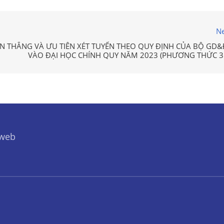
Ne
 THẲNG VÀ ƯU TIÊN XÉT TUYỂN THEO QUY ĐỊNH CỦA BỘ GD&
VÀO ĐẠI HỌC CHÍNH QUY NĂM 2023 (PHƯƠNG THỨC 3.
 web