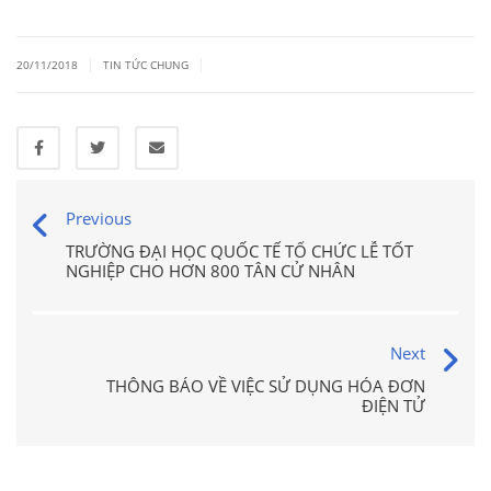
|
|
20/11/2018
TIN TỨC CHUNG
Previous
TRƯỜNG ĐẠI HỌC QUỐC TẾ TỔ CHỨC LỄ TỐT
NGHIỆP CHO HƠN 800 TÂN CỬ NHÂN
Next
THÔNG BÁO VỀ VIỆC SỬ DỤNG HÓA ĐƠN
ĐIỆN TỬ