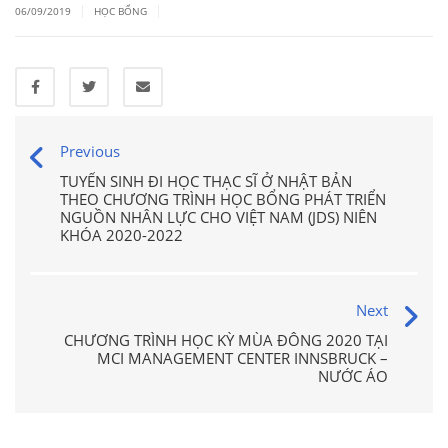
|
|
06/09/2019
HỌC BỔNG
Previous
TUYỂN SINH ĐI HỌC THẠC SĨ Ở NHẬT BẢN
THEO CHƯƠNG TRÌNH HỌC BỔNG PHÁT TRIỂN
NGUỒN NHÂN LỰC CHO VIỆT NAM (JDS) NIÊN
KHÓA 2020-2022
Next
CHƯƠNG TRÌNH HỌC KỲ MÙA ĐÔNG 2020 TẠI
MCI MANAGEMENT CENTER INNSBRUCK –
NƯỚC ÁO