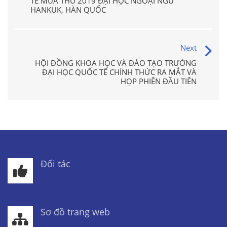
TẾ MÙA THU 2019 ĐẠI HỌC NGOẠI NGỮ
HANKUK, HÀN QUỐC
Next
HỘI ĐỒNG KHOA HỌC VÀ ĐÀO TẠO TRƯỜNG
ĐẠI HỌC QUỐC TẾ CHÍNH THỨC RA MẮT VÀ
HỌP PHIÊN ĐẦU TIÊN
Đối tác
Sơ đồ trang web