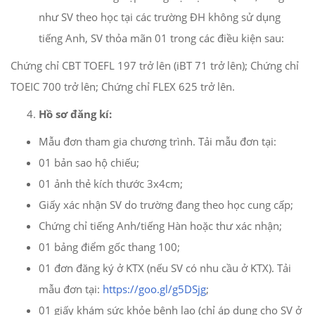
như SV theo học tại các trường ĐH không sử dụng
tiếng Anh, SV thỏa mãn 01 trong các điều kiện sau:
Chứng chỉ CBT TOEFL 197 trở lên (iBT 71 trở lên); Chứng chỉ
TOEIC 700 trở lên; Chứng chỉ FLEX 625 trở lên.
Hồ sơ đăng kí:
Mẫu đơn tham gia chương trình. Tải mẫu đơn tại:
01 bản sao hộ chiếu;
01 ảnh thẻ kích thước 3x4cm;
Giấy xác nhận SV do trường đang theo học cung cấp;
Chứng chỉ tiếng Anh/tiếng Hàn hoặc thư xác nhận;
01 bảng điểm gốc thang 100;
01 đơn đăng ký ở KTX (nếu SV có nhu cầu ở KTX). Tải
mẫu đơn tại:
https://goo.gl/g5DSjg
;
01 giấy khám sức khỏe bệnh lao (chỉ áp dụng cho SV ở